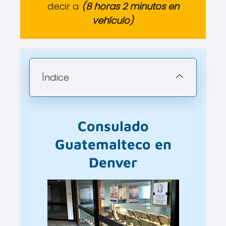
decir a
(8 horas 2 minutos en
vehículo)
Índice
Consulado
Guatemalteco
en
Denver