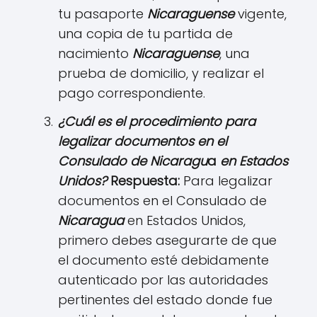
tu pasaporte
N
icaraguense
vigente,
una copia de tu partida de
nacimiento
N
icaraguense
, una
prueba de domicilio, y realizar el
pago correspondiente.
¿Cuál es el procedimiento para
legalizar documentos en el
Consulado de
N
icar
agu
a
en Estados
Unidos?
Respuesta:
Para legalizar
documentos en el Consulado de
N
icaragu
a
en Estados Unidos,
primero debes asegurarte de que
el documento esté debidamente
autenticado por las autoridades
pertinentes del estado donde fue