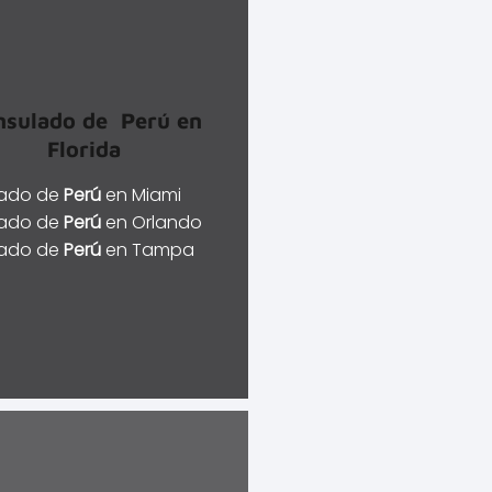
nsulado de
Perú
en
Florida
ado de
Perú
en Miami
ado de
Perú
en Orlando
ado de
Perú
en Tampa