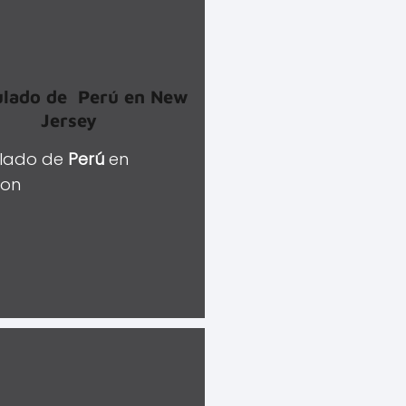
ulado de
Perú
en New
Jersey
lado de
Perú
en
son