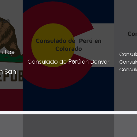
 en
Co
Consulado de
Perú
en
C
olorado
n Los
Consul
Consulado de
Perú
en Denver
Consul
Consul
n San