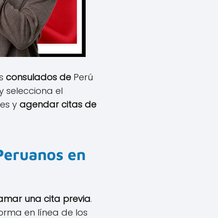
os
consulados de
Perú
 y selecciona el
res y
agendar citas de
 Peruanos en
amar una cita previa
.
orma en línea de los