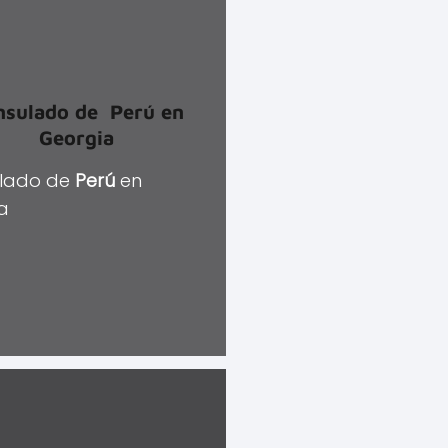
nsulado de
Perú
en
Georgia
lado de
Perú
en
a