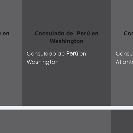
ú
en
Consulado de
Perú
en
Co
Washington
Consulado de
Perú
en
Consu
Washington
Atlant