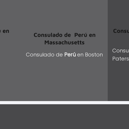
ú
en
Cons
Consulado de
Perú
en
Massachusetts
Consu
Consulado de
Perú
en Boston
Pater