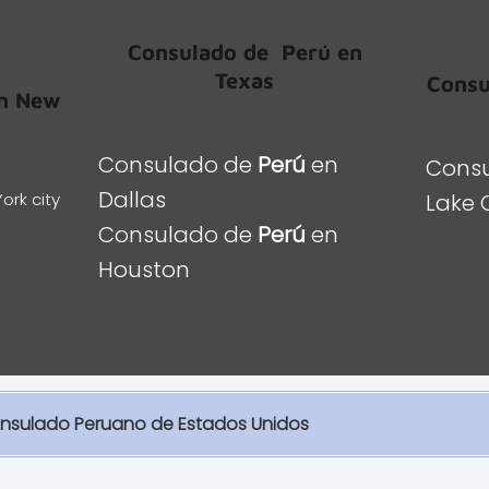
Consulado de
Perú
en
Texas
Consu
n New
Consulado de
Perú
en
Cons
Dallas
ork city
Lake 
Consulado de
Perú
en
Houston
 consulado Peruano de Estados Unidos