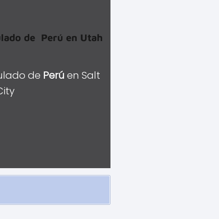
lado de Perú en Utah
ulado de
Perú
en Salt
City