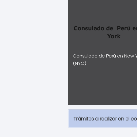
Consulado de
Perú
e
York
Consulado de
Perú
en New Y
(NYC)
Trámites a realizar en el