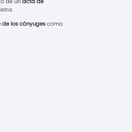
to de un
acta de
istra.
 de los cónyuges
como: