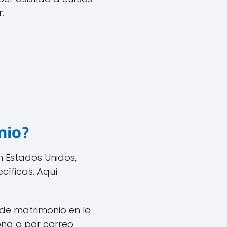
.
nio?
n Estados Unidos,
cíficas. Aquí
 de matrimonio en la
sona o por correo.