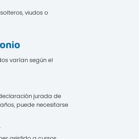
olteros, viudos o
monio
dos varían según el
a declaración jurada de
 años, puede necesitarse
.
er asistido a cursos