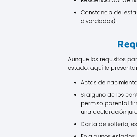
Residencia donde ha
Constancia del esta
divorciados).
Requ
Aunque los requisitos pa
estado, aquí le presenta
Actas de nacimient
Si alguno de los con
permiso parental fi
una declaración jur
Carta de soltería, 
En algunos estados,