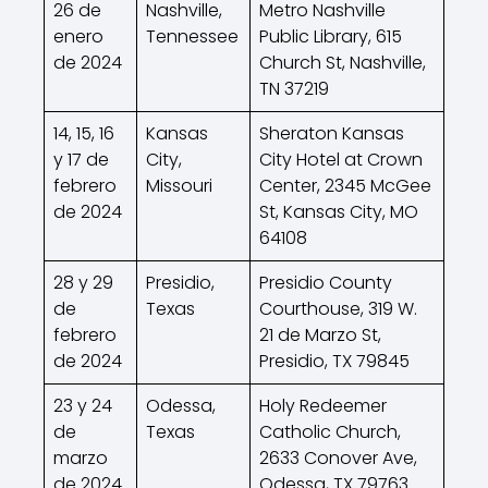
26 de
Nashville,
Metro Nashville
enero
Tennessee
Public Library, 615
de 2024
Church St, Nashville,
TN 37219
14, 15, 16
Kansas
Sheraton Kansas
y 17 de
City,
City Hotel at Crown
febrero
Missouri
Center, 2345 McGee
de 2024
St, Kansas City, MO
64108
28 y 29
Presidio,
Presidio County
de
Texas
Courthouse, 319 W.
febrero
21 de Marzo St,
de 2024
Presidio, TX 79845
23 y 24
Odessa,
Holy Redeemer
de
Texas
Catholic Church,
marzo
2633 Conover Ave,
de 2024
Odessa, TX 79763