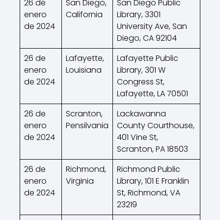
26 de
San Diego,
San Diego Public
enero
California
Library, 3301
de 2024
University Ave, San
Diego, CA 92104
26 de
Lafayette,
Lafayette Public
enero
Louisiana
Library, 301 W
de 2024
Congress St,
Lafayette, LA 70501
26 de
Scranton,
Lackawanna
enero
Pensilvania
County Courthouse,
de 2024
401 Vine St,
Scranton, PA 18503
26 de
Richmond,
Richmond Public
enero
Virginia
Library, 101 E Franklin
de 2024
St, Richmond, VA
23219