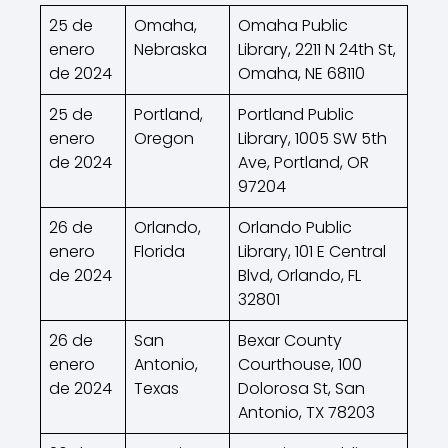
25 de
Omaha,
Omaha Public
enero
Nebraska
Library, 2211 N 24th St,
de 2024
Omaha, NE 68110
25 de
Portland,
Portland Public
enero
Oregon
Library, 1005 SW 5th
de 2024
Ave, Portland, OR
97204
26 de
Orlando,
Orlando Public
enero
Florida
Library, 101 E Central
de 2024
Blvd, Orlando, FL
32801
26 de
San
Bexar County
enero
Antonio,
Courthouse, 100
de 2024
Texas
Dolorosa St, San
Antonio, TX 78203