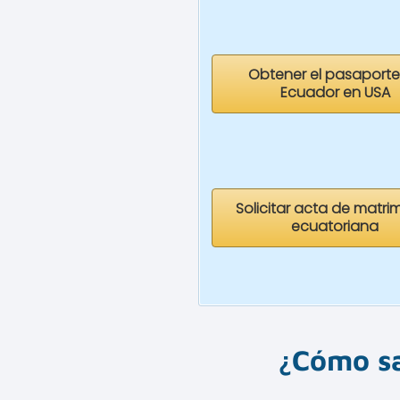
Obtener el pasaporte
Ecuador en USA
Solicitar acta de matri
ecuatoriana
¿Cómo sa