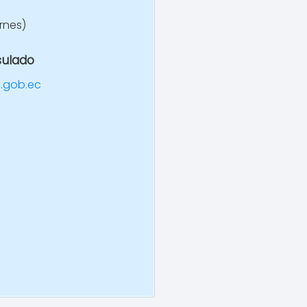
ernes)
sulado
a.gob.e
c