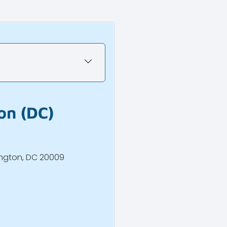
on
(DC)
ington, DC 20009