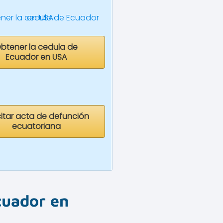
btener la cedula de
Ecuador en USA
citar acta de defunción
ecuatoriana
cuador en