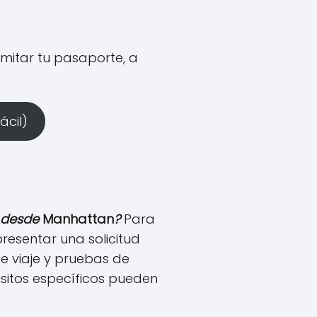
amitar tu pasaporte, a
ácil)
r desde
Manhattan
?
Para
 presentar una solicitud
de viaje y pruebas de
isitos específicos pueden