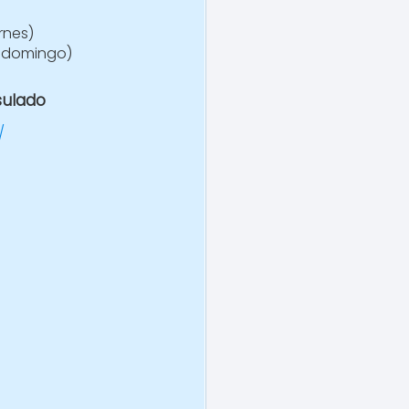
ernes)
y domingo)
sulado
/