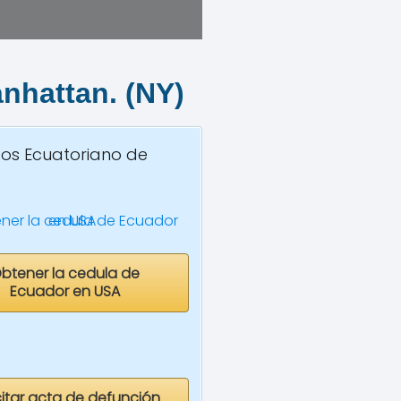
nhattan
.
(NY)
dos Ecuatoriano de
btener la cedula de
Ecuador en USA
citar acta de defunción