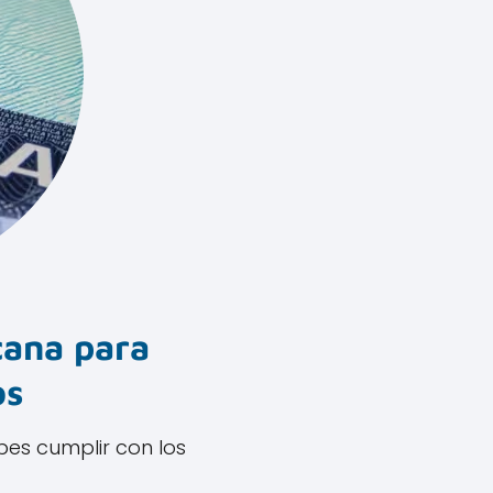
cana para
os
es cumplir con los