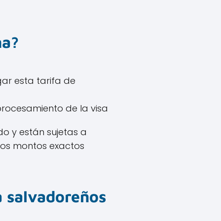
na?
ar esta tarifa de
procesamiento de la visa
o y están sujetas a
 los montos exactos
a salvadoreños